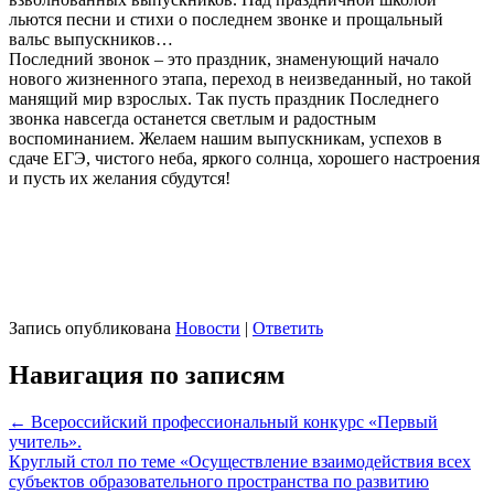
льются песни и стихи о последнем звонке и прощальный
вальс выпускников…
Последний звонок – это праздник, знаменующий начало
нового жизненного этапа, переход в неизведанный, но такой
манящий мир взрослых. Так пусть праздник Последнего
звонка навсегда останется светлым и радостным
воспоминанием. Желаем нашим выпускникам, успехов в
сдаче ЕГЭ, чистого неба, яркого солнца, хорошего настроения
и пусть их желания сбудутся!
Запись опубликована
Новости
|
Ответить
Навигация по записям
←
Всероссийский профессиональный конкурс «Первый
учитель».
Круглый стол по теме «Осуществление взаимодействия всех
субъектов образовательного пространства по развитию