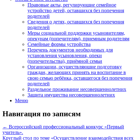
Правовые акты, регулирующие семейное
устройство детей, оставшихся без попечения
родителей
Сведения о детях, оставшихся без попечения
родителей
Меры социальной поддержки усыновителям,
опекунам (попечителям), приемным родителям
Семейные формы устройства
Перечень документов необходимых для
установления усыновления, опеки
(попечительства), приёмной семьи
Организации, осуществляющие подготовку
граждан, желающих принять на воспитание в
свою семью ребёнка, оставшегося без попечения
родителей
Раздельное проживание несовершеннолетних
Защита имущества несовершеннолетних
Меню
Навигация по записям
←
Всероссийский профессиональный конкурс «Первый
учитель».
Круглый стол по теме «Осуществление взаимодействия всех