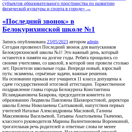
субъектов образовательного пространства по развитию
физической культуры и спорта в городе»
→
«Последний звонок» в
Белокурихинской школе №1
Запись опубликована
23/05/2023
автором
admin
Сегодня прозвенел Последний звонок для выпускников
Белокурихинской школы №1!
Это важный день, который
останется в памяти на долгие годы. Ребята прощались со
своими учителями, со школой, в которой они провели столько
лет. Пролетели школьные годы. Впереди новый, взрослый
путь: экзамены, серьёзные задачи, важные решения.
На основании приказа все учащиеся 11 класса допущены к
сдаче государственной итоговой аттестации. Торжественное
поздравление главы города Белокуриха Константина
Исламджановича Базарова, председателя комитета по
образованию Людмилы Павловны Шахворостовой, директора
школы Елены Николаевны Салтыковой, напутствия первых
учителей Натальи Александровны Масловой, Галины
Максимовны Васильевой, Татьяны Анатольевны Ткаченко,
классного руководителя Марины Валентиновны Воронкиной,
трогательная речь родителей и ответные слова не менее
взволнованных выпускников. Над праздничной школой