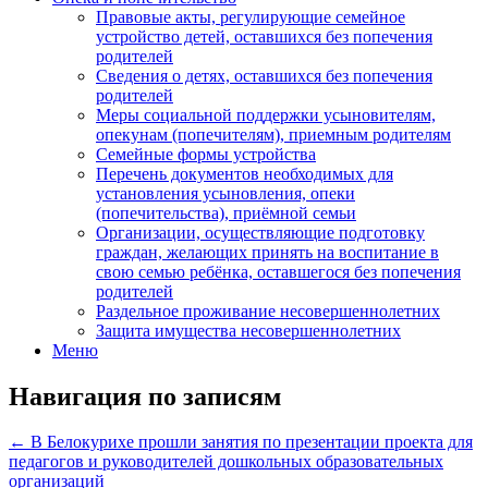
Правовые акты, регулирующие семейное
устройство детей, оставшихся без попечения
родителей
Сведения о детях, оставшихся без попечения
родителей
Меры социальной поддержки усыновителям,
опекунам (попечителям), приемным родителям
Семейные формы устройства
Перечень документов необходимых для
установления усыновления, опеки
(попечительства), приёмной семьи
Организации, осуществляющие подготовку
граждан, желающих принять на воспитание в
свою семью ребёнка, оставшегося без попечения
родителей
Раздельное проживание несовершеннолетних
Защита имущества несовершеннолетних
Меню
Навигация по записям
←
В Белокурихе прошли занятия по презентации проекта для
педагогов и руководителей дошкольных образовательных
организаций