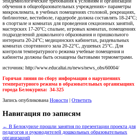
эпидемиологические требования к условиям и организации
обучения в общеобразовательных учреждениях» параметры
микроклимата, в учебных помещениях столовой, рекреациях,
библиотеке, вестибюле, гардеробе должна составлять 18-24°C;
в спортзале и комнатах для проведения секционных занятий,
мастерских 17-20°C; спальне, игровых комнатах, помещениях
подразделений дошкольного образования и пришкольного
интерната 20-24°C; медицинских кабинетах, раздевальных
комнатах спортивного зала 20-22°C, душевых 25°C. Для
контроля температурного режима учебные помещения и
кабинеты должны быть оснащены бытовыми термометрами.
источник: http://www.educaltai.ru/news/news_obs/60004/
Горячая линия по сбору информации о нарушениях
температурного режима в образовательных организациях
города Белокуриха: 34-325
Запись опубликована
Новости
|
Ответить
Навигация по записям
←
В Белокурихе прошли занятия по презентации проекта для
педагогов и руководителей дошкольных образовательных
организаций