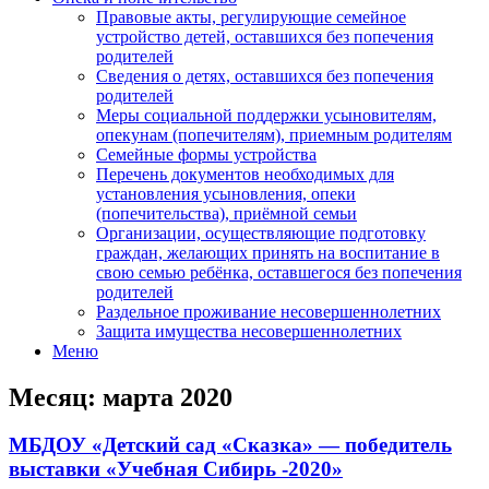
Правовые акты, регулирующие семейное
устройство детей, оставшихся без попечения
родителей
Сведения о детях, оставшихся без попечения
родителей
Меры социальной поддержки усыновителям,
опекунам (попечителям), приемным родителям
Семейные формы устройства
Перечень документов необходимых для
установления усыновления, опеки
(попечительства), приёмной семьи
Организации, осуществляющие подготовку
граждан, желающих принять на воспитание в
свою семью ребёнка, оставшегося без попечения
родителей
Раздельное проживание несовершеннолетних
Защита имущества несовершеннолетних
Меню
Месяц:
марта 2020
МБДОУ «Детский сад «Сказка» — победитель
выставки «Учебная Сибирь -2020»