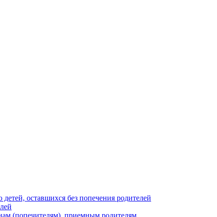
 детей, оставшихся без попечения родителей
елей
нам (попечителям), приемным родителям