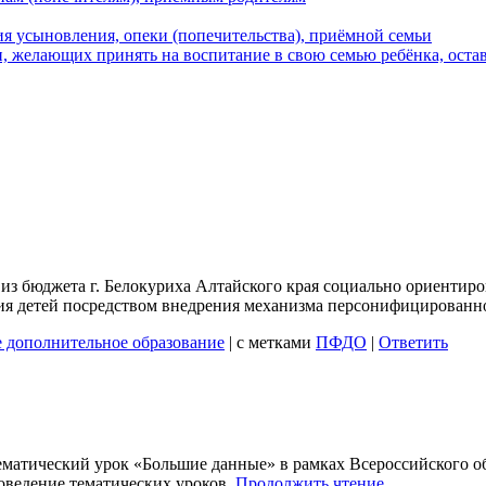
я усыновления, опеки (попечительства), приёмной семьи
 желающих принять на воспитание в свою семью ребёнка, остав
 из бюджета г. Белокуриха Алтайского края социально ориенти
ия детей посредством внедрения механизма персонифицированн
 дополнительное образование
|
с метками
ПФДО
|
Ответить
тематический урок «Большие данные» в рамках Всероссийского о
роведение тематических уроков,
Продолжить чтение…