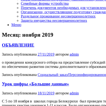
Семейные формы устройства
Перечень документов необходимых для установлени
Организации, осуществляющие подготовку граждан,
Раздельное проживание несовершеннолетних
Защита имущества несовершеннолетних
Меню
Месяц:
ноября 2019
ОБЪЯВЛЕНИЕ
Запись опубликована
27/11/2019
автором
admin
о проведении конкурсного отбора на предоставление субсидий
по обеспечению развития системы дополнительного образован
Запись опубликована
Социальный заказ/Персонифицированное
Урок цифры «Большие данные»
Запись опубликована
18/11/2019
автором
admin
С 5 по 18 ноября в школах города Белокурихи был проведен 
приняли участие учащиеся 1-11 классов. Было организовано п