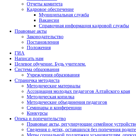
Отчеты комитета
Кадровое обеспечение
Муниципальная служба
Вакансии
Справочная информация кадровой службы
Правовые акты
Законодательство
Постановления
Положения
ГИА
Написать нам
Целевое обучение. Будь учителем.
Система образования
Учреждения образования
Страничка методиста
Методические материалы
Ассоциация молодых педагогов Алтайского края
Методическая копилка
Методические объединения педагогов
Семинары и конференции
Конкурсы
Опека и попечительство
Правовые акты, регулирующие семейное устройство
Сведения о детях, оставшихся без попечения родит
Меры социальной поддержки усыновителям, опеку