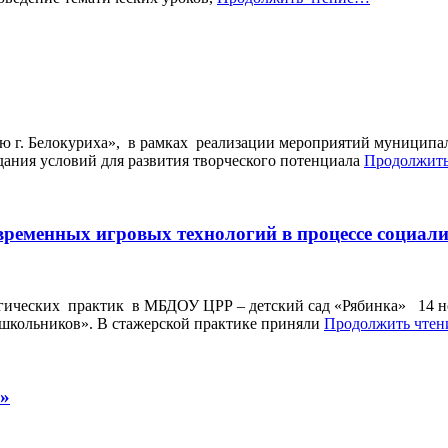
ию г. Белокуриха», в рамках реализации мероприятий муници
дания условий для развития творческого потенциала
Продолжит
овременных игровых технологий в процессе социа
огических практик в МБДОУ ЦРР – детский сад «Рябинка» 14 н
школьников». В стажерской практике приняли
Продолжить чте
а»