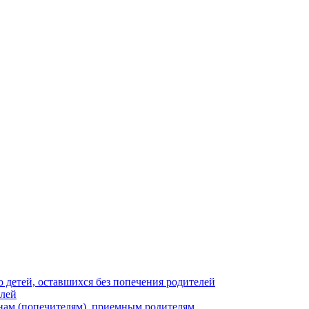
 детей, оставшихся без попечения родителей
елей
нам (попечителям), приемным родителям