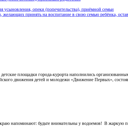
я усыновления, опеки (попечительства), приёмной семьи
 желающих принять на воспитание в свою семью ребёнка, остав
етские площадки города-курорта наполнились организованным в
ийского движения детей и молодежи «Движение Первых», состо
 напоминают: будьте внимательны у водоемов! ⁣ В жаркую пог