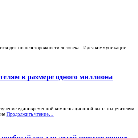
оисходит по неосторожности человека. ⁣ Идея коммуникации
телям в размере одного миллиона
 получение единовременной компенсационной выплаты учителям
ние
Продолжить чтение…
27 учебный год для детей проживающих