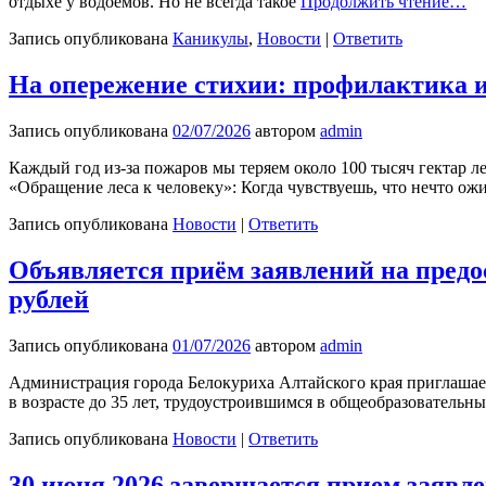
отдыхе у водоемов. Но не всегда такое
Продолжить чтение…
Запись опубликована
Каникулы
,
Новости
|
Ответить
На опережение стихии: профилактика 
Запись опубликована
02/07/2026
автором
admin
Каждый год из-за пожаров мы теряем около 100 тысяч гектар л
«Обращение леса к человеку»: Когда чувствуешь, что нечто ож
Запись опубликована
Новости
|
Ответить
Объявляется приём заявлений на предо
рублей
Запись опубликована
01/07/2026
автором
admin
Администрация города Белокуриха Алтайского края приглашае
в возрасте до 35 лет, трудоустроившимся в общеобразовательн
Запись опубликована
Новости
|
Ответить
30 июня 2026 завершается прием заявле