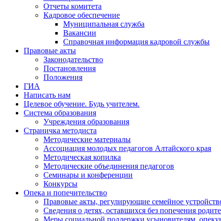
Отчеты комитета
Кадровое обеспечение
Муниципальная служба
Вакансии
Справочная информация кадровой службы
Правовые акты
Законодательство
Постановления
Положения
ГИА
Написать нам
Целевое обучение. Будь учителем.
Система образования
Учреждения образования
Страничка методиста
Методические материалы
Ассоциация молодых педагогов Алтайского края
Методическая копилка
Методические объединения педагогов
Семинары и конференции
Конкурсы
Опека и попечительство
Правовые акты, регулирующие семейное устройство
Сведения о детях, оставшихся без попечения родит
Меры социальной поддержки усыновителям, опеку