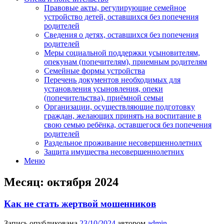
Правовые акты, регулирующие семейное
устройство детей, оставшихся без попечения
родителей
Сведения о детях, оставшихся без попечения
родителей
Меры социальной поддержки усыновителям,
опекунам (попечителям), приемным родителям
Семейные формы устройства
Перечень документов необходимых для
установления усыновления, опеки
(попечительства), приёмной семьи
Организации, осуществляющие подготовку
граждан, желающих принять на воспитание в
свою семью ребёнка, оставшегося без попечения
родителей
Раздельное проживание несовершеннолетних
Защита имущества несовершеннолетних
Меню
Месяц:
октября 2024
Как не стать жертвой мошенников
Запись опубликована
23/10/2024
автором
admin