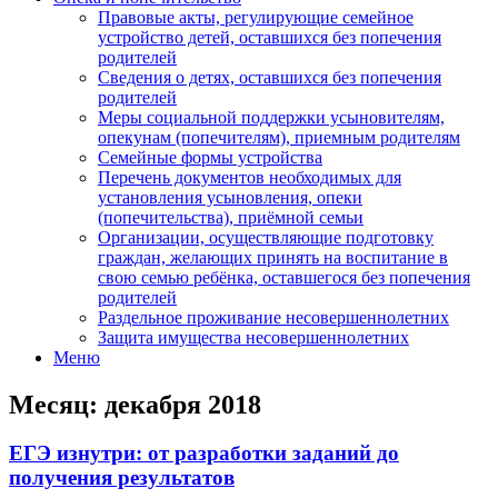
Правовые акты, регулирующие семейное
устройство детей, оставшихся без попечения
родителей
Сведения о детях, оставшихся без попечения
родителей
Меры социальной поддержки усыновителям,
опекунам (попечителям), приемным родителям
Семейные формы устройства
Перечень документов необходимых для
установления усыновления, опеки
(попечительства), приёмной семьи
Организации, осуществляющие подготовку
граждан, желающих принять на воспитание в
свою семью ребёнка, оставшегося без попечения
родителей
Раздельное проживание несовершеннолетних
Защита имущества несовершеннолетних
Меню
Месяц:
декабря 2018
ЕГЭ изнутри: от разработки заданий до
получения результатов