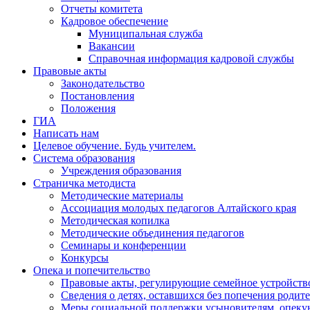
Отчеты комитета
Кадровое обеспечение
Муниципальная служба
Вакансии
Справочная информация кадровой службы
Правовые акты
Законодательство
Постановления
Положения
ГИА
Написать нам
Целевое обучение. Будь учителем.
Система образования
Учреждения образования
Страничка методиста
Методические материалы
Ассоциация молодых педагогов Алтайского края
Методическая копилка
Методические объединения педагогов
Семинары и конференции
Конкурсы
Опека и попечительство
Правовые акты, регулирующие семейное устройство
Сведения о детях, оставшихся без попечения родит
Меры социальной поддержки усыновителям, опеку