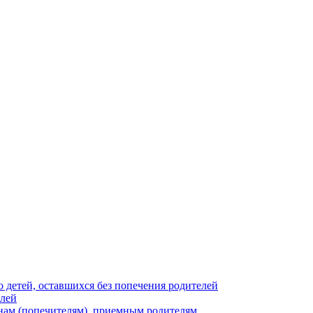
 детей, оставшихся без попечения родителей
елей
нам (попечителям), приемным родителям