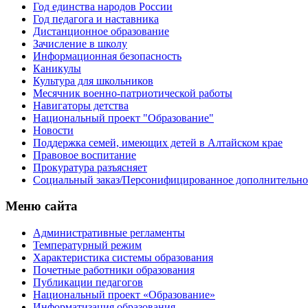
Год единства народов России
Год педагога и наставника
Дистанционное образование
Зачисление в школу
Информационная безопасность
Каникулы
Культура для школьников
Месячник военно-патриотической работы
Навигаторы детства
Национальный проект "Образование"
Новости
Поддержка семей, имеющих детей в Алтайском крае
Правовое воспитание
Прокуратура разъясняет
Социальный заказ/Персонифицированное дополнительно
Меню сайта
Административные регламенты
Температурный режим
Характеристика системы образования
Почетные работники образования
Публикации педагогов
Национальный проект «Образование»
Информатизация образования