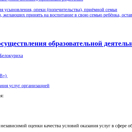
я усыновления, опеки (попечительства), приёмной семьи
 желающих принять на воспитание в свою семью ребёнка, остав
осуществления образовательной деятель
 Белокуриха
ЭВ»)
ания услуг организацией
я:
независимой оценки качества условий оказания услуг в сфере об