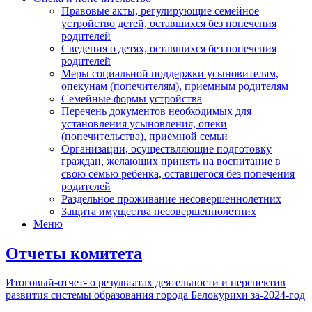
Правовые акты, регулирующие семейное
устройство детей, оставшихся без попечения
родителей
Сведения о детях, оставшихся без попечения
родителей
Меры социальной поддержки усыновителям,
опекунам (попечителям), приемным родителям
Семейные формы устройства
Перечень документов необходимых для
установления усыновления, опеки
(попечительства), приёмной семьи
Организации, осуществляющие подготовку
граждан, желающих принять на воспитание в
свою семью ребёнка, оставшегося без попечения
родителей
Раздельное проживание несовершеннолетних
Защита имущества несовершеннолетних
Меню
Отчеты комитета
Итоговый-отчет- о результатах деятельности и перспектив
развития системы образования города Белокурихи за-2024-год