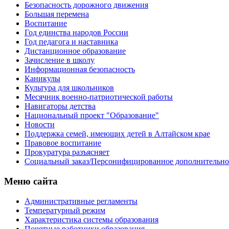
Безопасность дорожного движения
Большая перемена
Воспитание
Год единства народов России
Год педагога и наставника
Дистанционное образование
Зачисление в школу
Информационная безопасность
Каникулы
Культура для школьников
Месячник военно-патриотической работы
Навигаторы детства
Национальный проект "Образование"
Новости
Поддержка семей, имеющих детей в Алтайском крае
Правовое воспитание
Прокуратура разъясняет
Социальный заказ/Персонифицированное дополнительно
Меню сайта
Административные регламенты
Температурный режим
Характеристика системы образования
Почетные работники образования