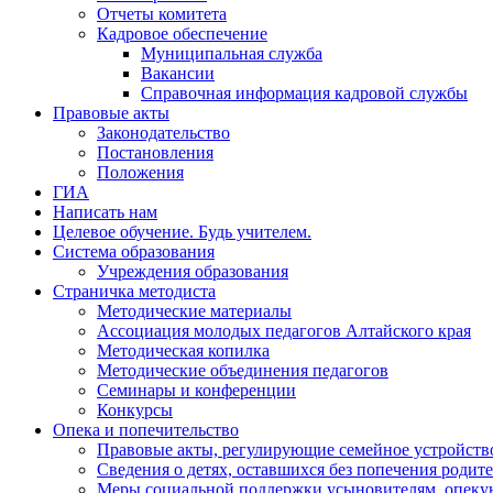
Отчеты комитета
Кадровое обеспечение
Муниципальная служба
Вакансии
Справочная информация кадровой службы
Правовые акты
Законодательство
Постановления
Положения
ГИА
Написать нам
Целевое обучение. Будь учителем.
Система образования
Учреждения образования
Страничка методиста
Методические материалы
Ассоциация молодых педагогов Алтайского края
Методическая копилка
Методические объединения педагогов
Семинары и конференции
Конкурсы
Опека и попечительство
Правовые акты, регулирующие семейное устройство
Сведения о детях, оставшихся без попечения родит
Меры социальной поддержки усыновителям, опеку