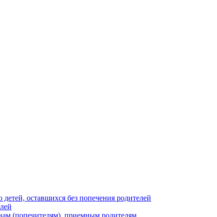
 детей, оставшихся без попечения родителей
елей
нам (попечителям), приемным родителям