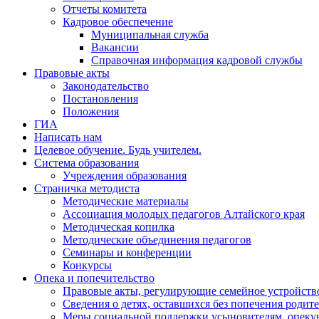
Отчеты комитета
Кадровое обеспечение
Муниципальная служба
Вакансии
Справочная информация кадровой службы
Правовые акты
Законодательство
Постановления
Положения
ГИА
Написать нам
Целевое обучение. Будь учителем.
Система образования
Учреждения образования
Страничка методиста
Методические материалы
Ассоциация молодых педагогов Алтайского края
Методическая копилка
Методические объединения педагогов
Семинары и конференции
Конкурсы
Опека и попечительство
Правовые акты, регулирующие семейное устройство
Сведения о детях, оставшихся без попечения родит
Меры социальной поддержки усыновителям, опеку