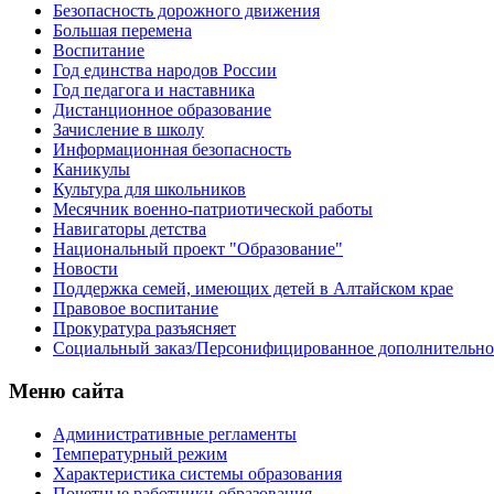
Безопасность дорожного движения
Большая перемена
Воспитание
Год единства народов России
Год педагога и наставника
Дистанционное образование
Зачисление в школу
Информационная безопасность
Каникулы
Культура для школьников
Месячник военно-патриотической работы
Навигаторы детства
Национальный проект "Образование"
Новости
Поддержка семей, имеющих детей в Алтайском крае
Правовое воспитание
Прокуратура разъясняет
Социальный заказ/Персонифицированное дополнительно
Меню сайта
Административные регламенты
Температурный режим
Характеристика системы образования
Почетные работники образования