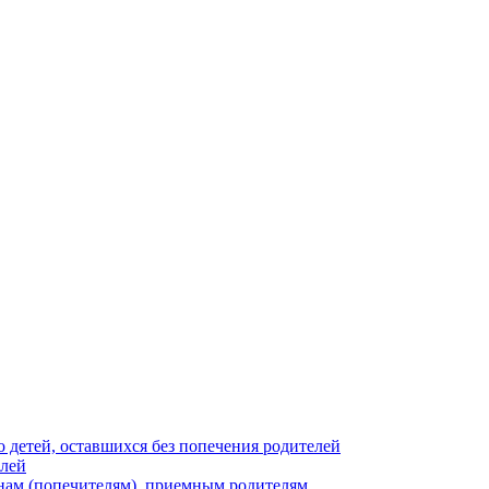
 детей, оставшихся без попечения родителей
елей
нам (попечителям), приемным родителям