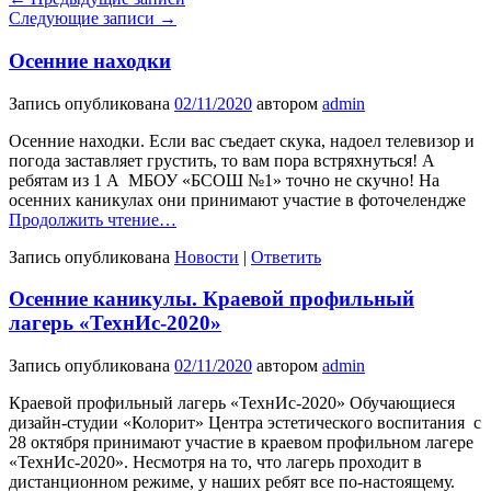
Следующие записи
→
Осенние находки
Запись опубликована
02/11/2020
автором
admin
Осенние находки. Если вас съедает скука, надоел телевизор и
погода заставляет грустить, то вам пора встряхнуться! А
ребятам из 1 А МБОУ «БСОШ №1» точно не скучно! На
осенних каникулах они принимают участие в фоточелендже
Продолжить чтение…
Запись опубликована
Новости
|
Ответить
Осенние каникулы. Краевой профильный
лагерь «ТехнИс-2020»
Запись опубликована
02/11/2020
автором
admin
Краевой профильный лагерь «ТехнИс-2020» Обучающиеся
дизайн-студии «Колорит» Центра эстетического воспитания с
28 октября принимают участие в краевом профильном лагере
«ТехнИс-2020». Несмотря на то, что лагерь проходит в
дистанционном режиме, у наших ребят все по-настоящему.