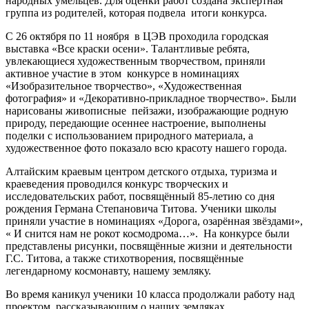
народных умельцев. Для оценки работ создана экспертная
группа из родителей, которая подвела итоги конкурса.
С 26 октября по 11 ноября в ЦЭВ проходила городская
выставка «Все краски осени». Талантливые ребята,
увлекающиеся художественным творчеством, приняли
активное участие в этом конкурсе в номинациях
«Изобразительное творчество», «Художественная
фотография» и «Декоративно-прикладное творчество». Были
нарисованы живописные пейзажи, изображающие родную
природу, передающие осеннее настроение, выполнены
поделки с использованием природного материала, а
художественное фото показало всю красоту нашего города.
Алтайским краевым центром детского отдыха, туризма и
краеведения проводился конкурс творческих и
исследовательских работ, посвящённый 85-летию со дня
рождения Германа Степановича Титова. Ученики школы
приняли участие в номинациях «Дорога, озарённая звёздами»,
« И снится нам не рокот космодрома…». На конкурсе были
представлены рисунки, посвящённые жизни и деятельности
Г.С. Титова, а также стихотворения, посвящённые
легендарному космонавту, нашему земляку.
Во время каникул ученики 10 класса продолжали работу над
проектом, рассказывающим о наших земляках,