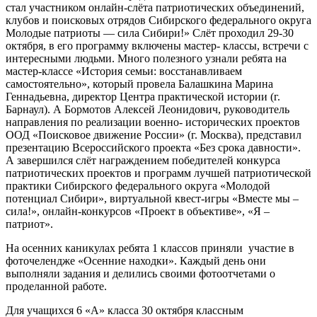
стал участником онлайн-слёта патриотических объединений,
клубов и поисковых отрядов Сибирского федерального округа
Молодые патриоты — сила Сибири!» Слёт проходил 29-30
октября, в его программу включены мастер- классы, встречи с
интересными людьми. Много полезного узнали ребята на
мастер-классе «История семьи: восстанавливаем
самостоятельно», который провела Балашкина Марина
Геннадьевна, директор Центра практической истории (г.
Барнаул). А Бормотов Алексей Леонидович, руководитель
направления по реализации военно- исторических проектов
ООД «Поисковое движение России» (г. Москва), представил
презентацию Всероссийского проекта «Без срока давности».
А завершился слёт награждением победителей конкурса
патриотических проектов и программ лучшей патриотической
практики Сибирского федерального округа «Молодой
потенциал Сибири», виртуальной квест-игры «Вместе мы –
сила!», онлайн-конкурсов «Проект в объективе», «Я –
патриот».
На осенних каникулах ребята 1 классов приняли участие в
фоточелендже «Осенние находки». Каждый день они
выполняли задания и делились своими фотоотчетами о
проделанной работе.
Для учащихся 6 «А» класса 30 октября классным