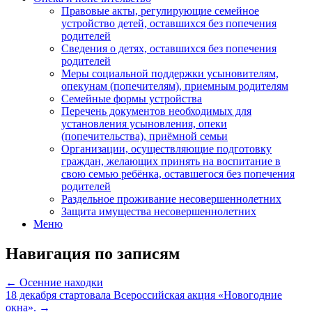
Правовые акты, регулирующие семейное
устройство детей, оставшихся без попечения
родителей
Сведения о детях, оставшихся без попечения
родителей
Меры социальной поддержки усыновителям,
опекунам (попечителям), приемным родителям
Семейные формы устройства
Перечень документов необходимых для
установления усыновления, опеки
(попечительства), приёмной семьи
Организации, осуществляющие подготовку
граждан, желающих принять на воспитание в
свою семью ребёнка, оставшегося без попечения
родителей
Раздельное проживание несовершеннолетних
Защита имущества несовершеннолетних
Меню
Навигация по записям
←
Осенние находки
18 декабря стартовала Всероссийская акция «Новогодние
окна».
→