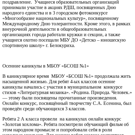
поздравление. Учащиеся образовательных организаций
принимали участие в акциях РДШ, посвященных Дню
народного единства и в 3 городском фотоконкурсе
«Многообразие национальных культур», посвященному
Международному Дню толерантности. Кроме этого, в рамках
внеурочной деятельности в общеобразовательных
организациях города работали кружки и секции, а также
учащиеся охотно посещали МБУ ДО «Детско – юношескую
спортивную школу» г. Белокуриха.
Осенние каникулы в МБОУ «БСОШ №1»
В каникулярное время МБОУ «БСОШ №1» продолжала жить
насыщенной жизнью. Для ребят 4-ых классов осенние
каникулы начались с участия в муниципальном конкурсе
стихов «Литературная мозаика». «Родина. Природа. Человек.»
— этому были посвящены прочитанные произведения.
Онлайн конкурс, посвящённый творчеству С.А. Есенина, был
проведён среди обучающихся 3 классов.
Ребята 2 А класса провели на каникулах онлайн конкурс
«Золотая хохлома». Ребята посмотрели обучающий фильм об
этом народном промысле и попробовали себя в роли