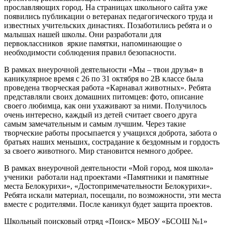
прославляющих город. На страницах школьного сайта уже
появились публикации о ветеранах педагогического труда и
известных учительских династиях. Позаботились ребята и о
малышах нашей школы. Они разработали для
первоклассников яркие памятки, напоминающие о
необходимости соблюдения правил безопасности.
В рамках внеурочной деятельности «Мы – твои друзья» в
каникулярное время с 26 по 31 октября во 2В классе была
проведена творческая работа «Карнавал животных». Ребята
представляли своих домашних питомцев: фото, описание
своего любимца, как они ухаживают за ними. Получилось
очень интересно, каждый из детей считает своего друга
самым замечательным и самым лучшим. Через такие
творческие работы просыпается у учащихся доброта, забота о
братьях наших меньших, сострадание к бездомным и гордость
за своего животного. Мир становится немного добрее.
В рамках внеурочной деятельности «Мой город, моя школа»
ученики работали над проектами «Памятники и памятные
места Белокурихи», «Достопримечательности Белокурихи».
Ребята искали материал, посещали, по возможности, эти места
вместе с родителями. После каникул будет защита проектов.
Школьный поисковый отряд «Поиск» МБОУ «БСОШ №1»