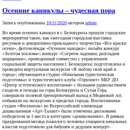
Осенние каникулы – чудесная пора
Запись опубликована
10/11/2020
автором
admin
Во время осенних каникул в г. Белокуриха прошли городские
мероприятия такие, как ежегодная городская выставка
рисунков и декоративно-прикладного творчества «Все краски
осени», фоточелендж «Осенние находки»; онлайн конкурс
«Золотая хохлома»; конкурс «Согреем ладошки, разгладим
морщинки», проведенный совместно с управлением
социальной защиты населения г. Белокуриха; подготовлена и
проведена виртуальная экскурсия «Я люблю свой край и
город»; обучающиеся студии «Начальная туристическая
подготовка» и туристического клуба «Горизонт» МБУ ДО
«Центр эстетического воспитания» с большим удовольствием
сходили в походы на горы Белокуриха и Сухая Гора,
совершили полевой тренировочный выход в Медвежий лог,
побывали на экскурсиях в пределах города. Воспитанники
студии «Филлипок» во Всероссийской олимпиаде
дошкольников «Арт-Талант» были отмечены дипломами
победителя за 1 место в категории «дошкольники». В рамках
празднования месяца пожилого человека учащиеся начальных
классов подготовили для бабушек и дедушек концерт-