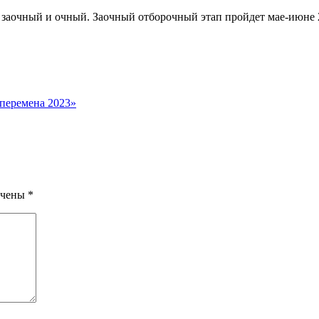
 заочный и очный. Заочный отборочный этап пройдет мае-июне 2
перемена 2023»
ечены
*