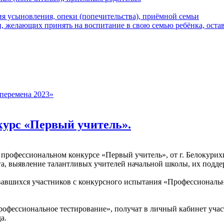
я усыновления, опеки (попечительства), приёмной семьи
 желающих принять на воспитание в свою семью ребёнка, остав
перемена 2023»
урс «Первый учитель».
 профессиональном конкурсе «Первый учитель», от г. Белокурихи
а, выявление талантливых учителей начальной школы, их подде
вавшихся участников с конкурсного испытания «Профессионально
офессиональное тестирование», получат в личный кабинет учас
а.