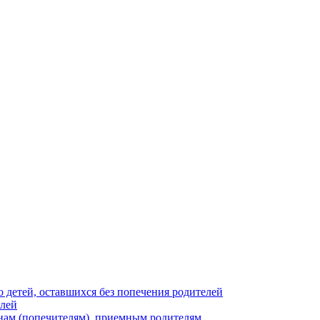
 детей, оставшихся без попечения родителей
елей
нам (попечителям), приемным родителям