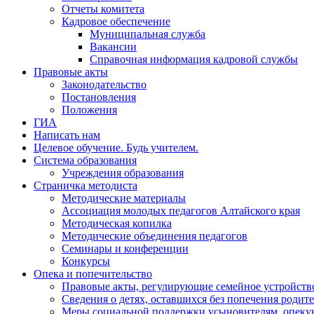
Отчеты комитета
Кадровое обеспечение
Муниципальная служба
Вакансии
Справочная информация кадровой службы
Правовые акты
Законодательство
Постановления
Положения
ГИА
Написать нам
Целевое обучение. Будь учителем.
Система образования
Учреждения образования
Страничка методиста
Методические материалы
Ассоциация молодых педагогов Алтайского края
Методическая копилка
Методические объединения педагогов
Семинары и конференции
Конкурсы
Опека и попечительство
Правовые акты, регулирующие семейное устройство
Сведения о детях, оставшихся без попечения родит
Меры социальной поддержки усыновителям, опеку