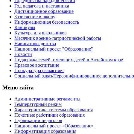
Год единства народов России
Год педагога и наставника
Дистанционное образование
Зачисление в школу
Информационная безопасность
Каникулы
Культура для школьников
Месячник военно-патриотической работы
Навигаторы детства
Национальный проект "Образование"
Новости
Поддержка семей, имеющих детей в Алтайском крае
Правовое воспитание
Прокуратура разъясняет
Социальный заказ/Персонифицированное дополнительно
Меню сайта
Административные регламенты
Температурный режим
Характеристика системы образования
Почетные работники образования
Публикации педагогов
Национальный проект «Образование»
Информатизация образования