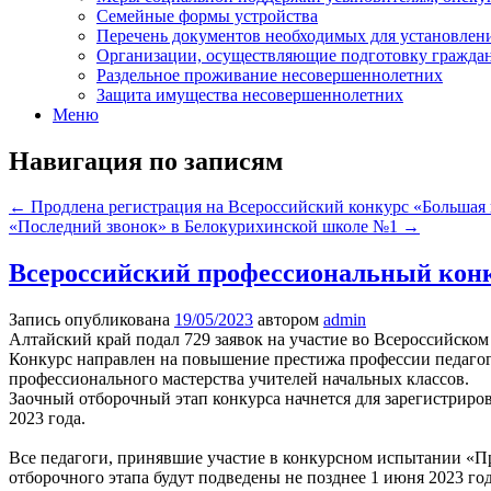
Семейные формы устройства
Перечень документов необходимых для установлени
Организации, осуществляющие подготовку граждан,
Раздельное проживание несовершеннолетних
Защита имущества несовершеннолетних
Меню
Навигация по записям
←
Продлена регистрация на Всероссийский конкурс «Большая 
«Последний звонок» в Белокурихинской школе №1
→
Всероссийский профессиональный конк
Запись опубликована
19/05/2023
автором
admin
Алтайский край подал 729 заявок на участие во Всероссийском
Конкурс направлен на повышение престижа профессии педагог
профессионального мастерства учителей начальных классов.
Заочный отборочный этап конкурса начнется для зарегистриро
2023 года.
Все педагоги, принявшие участие в конкурсном испытании «Пр
отборочного этапа будут подведены не позднее 1 июня 2023 год