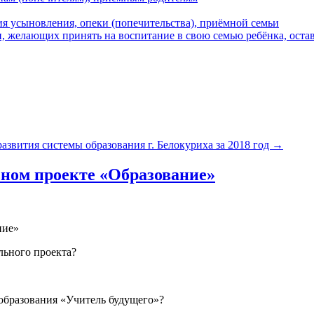
я усыновления, опеки (попечительства), приёмной семьи
 желающих принять на воспитание в свою семью ребёнка, остав
развития системы образования г. Белокуриха за 2018 год
→
ьном проекте «Образование»
ние»
льного проекта?
 образования «Учитель будущего»?