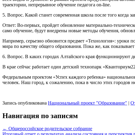
траектории, непрерывное обучение педагога on-line.
5. Вопрос. Какой станет современная школа после того когда 
Ответ: Во-первых, пройдет обновление материально-технической
само обучение, будут внедрены новые методы обучения, обнов
Например, серьезно обновится предмет «Технология»: уроки по
мира по качеству общего образования. Пока же, как показывае
6. Вопрос. В каких городах Алтайского края функционируют д
В крае сейчас работает один детский технопарк «Кванториум2
Федеральным проектом «Успех каждого ребенка» национального
человек. Наш город, к сожалению, пока в число этих городов н
Запись опубликована
Национальный проект "Образование"
|
О
Навигация по записям
←
Общероссийское родительское собрание
Итоговый отчет о результатах анализа состояния и перспектив 