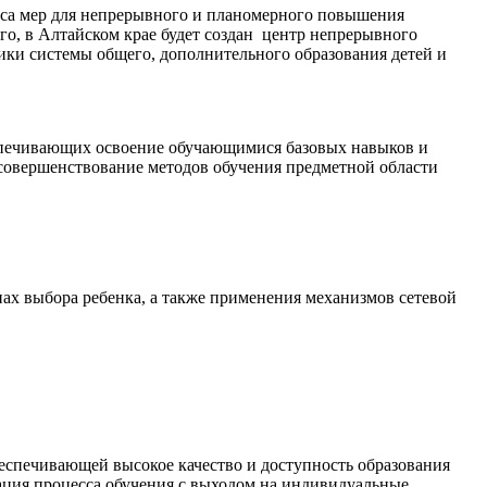
екса мер для непрерывного и планомерного повышения
го, в Алтайском крае будет создан центр непрерывного
ники системы общего, дополнительного образования детей и
еспечивающих освоение обучающимися базовых навыков и
 совершенствование методов обучения предметной области
х выбора ребенка, а также применения механизмов сетевой
беспечивающей высокое качество и доступность образования
зация процесса обучения с выходом на индивидуальные