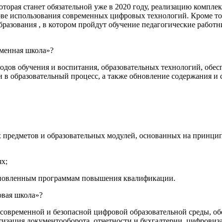
оторая станет обязательной уже в 2020 году, реализацию компл
ове использования современных цифровых технологий. Кроме то
бразования , в котором пройдут обучение педагогические работ
еменная школа»?
тодов обучения и воспитания, образовательных технологий, об
 в образовательный процесс, а также обновление содержания и
редметов и образовательных модулей, основанных на принципа
х;
новленным программам повышения квалификации.
овая школа»?
у современной и безопасной цифровой образовательной среды, о
атизация документооборота, отчетности и бухгалтерии, цифрови