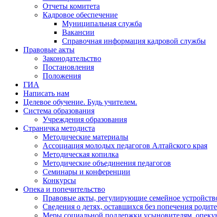
Отчеты комитета
Кадровое обеспечение
Муниципальная служба
Вакансии
Справочная информация кадровой службы
Правовые акты
Законодательство
Постановления
Положения
ГИА
Написать нам
Целевое обучение. Будь учителем.
Система образования
Учреждения образования
Страничка методиста
Методические материалы
Ассоциация молодых педагогов Алтайского края
Методическая копилка
Методические объединения педагогов
Семинары и конференции
Конкурсы
Опека и попечительство
Правовые акты, регулирующие семейное устройство
Сведения о детях, оставшихся без попечения родит
Меры социальной поддержки усыновителям, опеку