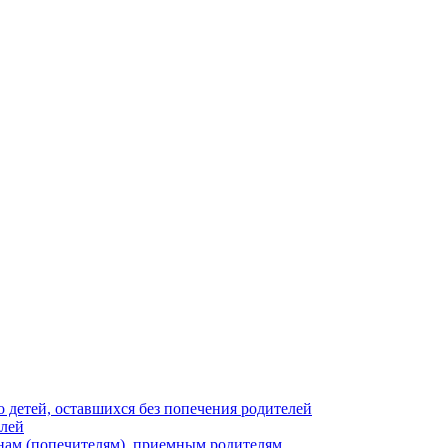
 детей, оставшихся без попечения родителей
елей
нам (попечителям), приемным родителям