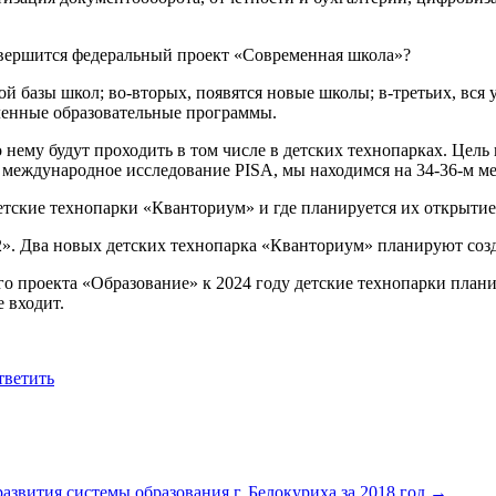
завершится федеральный проект «Современная школа»?
 базы школ; во-вторых, появятся новые школы; в-третьих, вся у
ленные образовательные программы.
 нему будут проходить в том числе в детских технопарках. Цель
т международное исследование PISA, мы находимся на 34-36-м ме
етские технопарки «Кванториум» и где планируется их открытие
2». Два новых детских технопарка «Кванториум» планируют созд
 проекта «Образование» к 2024 году детские технопарки планир
е входит.
тветить
развития системы образования г. Белокуриха за 2018 год
→