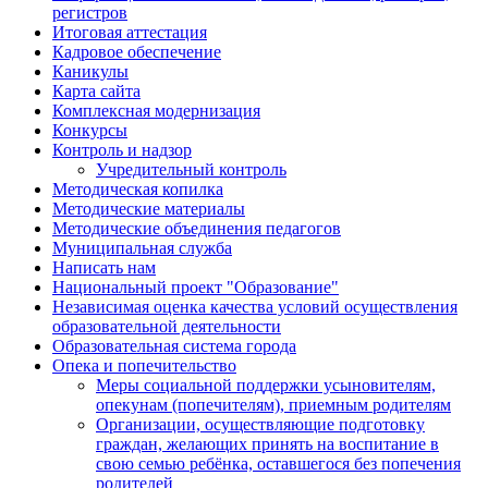
регистров
Итоговая аттестация
Кадровое обеспечение
Каникулы
Карта сайта
Комплексная модернизация
Конкурсы
Контроль и надзор
Учредительный контроль
Методическая копилка
Методические материалы
Методические объединения педагогов
Муниципальная служба
Написать нам
Национальный проект "Образование"
Независимая оценка качества условий осуществления
образовательной деятельности
Образовательная система города
Опека и попечительство
Меры социальной поддержки усыновителям,
опекунам (попечителям), приемным родителям
Организации, осуществляющие подготовку
граждан, желающих принять на воспитание в
свою семью ребёнка, оставшегося без попечения
родителей