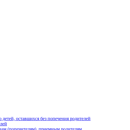
 детей, оставшихся без попечения родителей
елей
нам (попечителям), приемным родителям