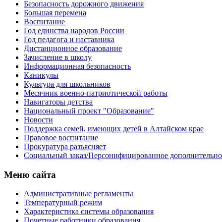
Безопасность дорожного движения
Большая перемена
Воспитание
Год единства народов России
Год педагога и наставника
Дистанционное образование
Зачисление в школу
Информационная безопасность
Каникулы
Культура для школьников
Месячник военно-патриотической работы
Навигаторы детства
Национальный проект "Образование"
Новости
Поддержка семей, имеющих детей в Алтайском крае
Правовое воспитание
Прокуратура разъясняет
Социальный заказ/Персонифицированное дополнительно
Меню сайта
Административные регламенты
Температурный режим
Характеристика системы образования
Почетные работники образования