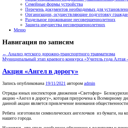
Семейные формы устройства
Перечень документов необходимых для установлени
Организации, осуществляющие подготовку граждан,
Раздельное проживание несовершеннолетних
Защита имущества несовершеннолетних
Меню
Навигация по записям
←
Анализ детского дорожно-транспортного травматизма
Муниципальный этап краевого конкурса «Учитель года Алтая 
Акция «Ангел в дорогу»
Запись опубликована
19/11/2021
автором
admin
Отряды юных инспекторов движения «Светофор» Белокурих
акцию «Ангел в дорогу», которая приурочена к Всемирному дн
данной акции является привлечение внимания общественности
Ребята изготовили символических ангелочков из бумаги, на к
нашего города.
Надеемся, что столь необычное обращение к водителям и пеш