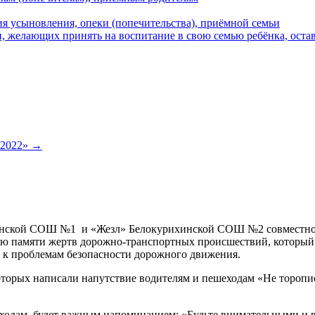
я усыновления, опеки (попечительства), приёмной семьи
 желающих принять на воспитание в свою семью ребёнка, остав
-2022»
→
инской СОШ №1 и «Жезл» Белокурихинской СОШ №2 совместн
ю памяти жертв дорожно-транспортных происшествий, который п
 к проблемам безопасности дорожного движения.
оторых написали напутствие водителям и пешеходам «Не торопи
еходам будет важным напоминанием: «Будьте внимательными и в