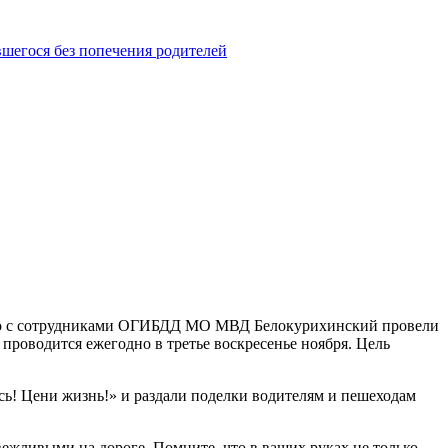
шегося без попечения родителей
о с сотрудниками ОГИБДД МО МВД Белокурихинский провели
роводится ежегодно в третье воскресенье ноября. Цель
сь! Цени жизнь!» и раздали поделки водителям и пешеходам
ежливыми на дороге. Помните, что в ваших руках не только