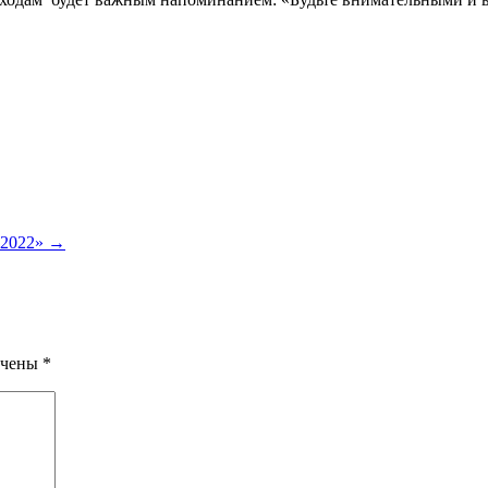
-2022»
→
ечены
*