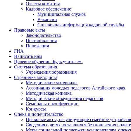
Отчеты комитета
Кадровое обеспечение
Муниципальная служба
Вакансии
Справочная информация кадровой службы
Правовые акты
Законодательство
Постановления
Положения
ГИА
Написать нам
Целевое обучение. Будь учителем.
Система образования
Учреждения образования
Страничка методиста
Методические материалы
Ассоциация молодых педагогов Алтайского края
Методическая копилка
Методические объединения педагогов
Семинары и конференции
Конкурсы
Опека и попечительство
Правовые акты, регулирующие семейное устройство
Сведения о детях, оставшихся без попечения родит
Меры социальной поддержки усыновителям, опеку