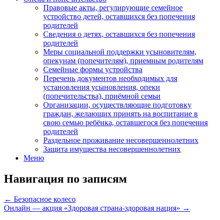
Правовые акты, регулирующие семейное
устройство детей, оставшихся без попечения
родителей
Сведения о детях, оставшихся без попечения
родителей
Меры социальной поддержки усыновителям,
опекунам (попечителям), приемным родителям
Семейные формы устройства
Перечень документов необходимых для
установления усыновления, опеки
(попечительства), приёмной семьи
Организации, осуществляющие подготовку
граждан, желающих принять на воспитание в
свою семью ребёнка, оставшегося без попечения
родителей
Раздельное проживание несовершеннолетних
Защита имущества несовершеннолетних
Меню
Навигация по записям
←
Безопасное колесо
Онлайн — акция «Здоровая страна-здоровая нация»
→