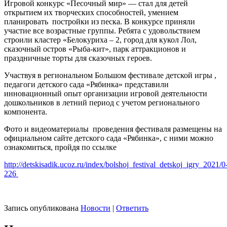
Игровой конкурс «Песочный мир» — стал для детей
открытием их творческих способностей, умением
планировать постройки из песка. В конкурсе приняли
участие все возрастные группы. Ребята с удовольствием
строили кластер «Белокуриха – 2, город для кукол Лол,
сказочный остров «Рыба-кит», парк аттракционов и
праздничные торты для сказочных героев.
Участвуя в региональном Большом фестивале детской игры ,
педагоги детского сада «Рябинка» представили
инновационный опыт организации игровой деятельности
дошкольников в летний период с учетом регионального
компонента.
Фото и видеоматериалы проведения фестиваля размещены на
официальном сайте детского сада «Рябинка», с ними можно
ознакомиться, пройдя по ссылке
http://detskisadik.ucoz.ru/index/bolshoj_festival_detskoj_igry_2021/0
226
Запись опубликована
Новости
|
Ответить