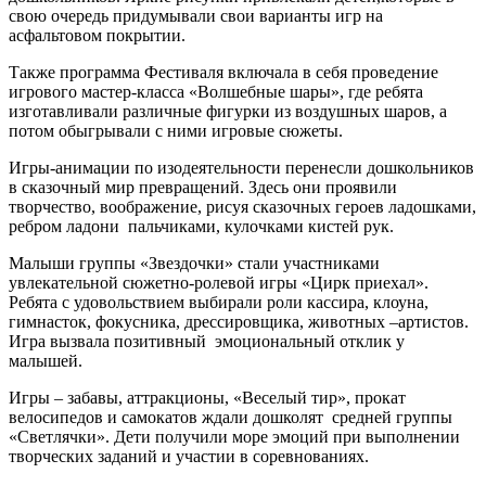
свою очередь придумывали свои варианты игр на
асфальтовом покрытии.
Также программа Фестиваля включала в себя проведение
игрового мастер-класса «Волшебные шары», где ребята
изготавливали различные фигурки из воздушных шаров, а
потом обыгрывали с ними игровые сюжеты.
Игры-анимации по изодеятельности перенесли дошкольников
в сказочный мир превращений. Здесь они проявили
творчество, воображение, рисуя сказочных героев ладошками,
ребром ладони пальчиками, кулочками кистей рук.
Малыши группы «Звездочки» стали участниками
увлекательной сюжетно-ролевой игры «Цирк приехал».
Ребята с удовольствием выбирали роли кассира, клоуна,
гимнасток, фокусника, дрессировщика, животных –артистов.
Игра вызвала позитивный эмоциональный отклик у
малышей.
Игры – забавы, аттракционы, «Веселый тир», прокат
велосипедов и самокатов ждали дошколят средней группы
«Светлячки». Дети получили море эмоций при выполнении
творческих заданий и участии в соревнованиях.