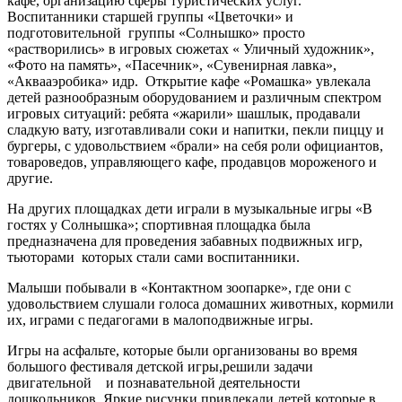
кафе, организацию сферы туристических услуг.
Воспитанники старшей группы «Цветочки» и
подготовительной группы «Солнышко» просто
«растворились» в игровых сюжетах « Уличный художник»,
«Фото на память», «Пасечник», «Сувенирная лавка»,
«Аквааэробика» идр. Открытие кафе «Ромашка» увлекала
детей разнообразным оборудованием и различным спектром
игровых ситуаций: ребята «жарили» шашлык, продавали
сладкую вату, изготавливали соки и напитки, пекли пиццу и
бургеры, с удовольствием «брали» на себя роли официантов,
товароведов, управляющего кафе, продавцов мороженого и
другие.
На других площадках дети играли в музыкальные игры «В
гостях у Солнышка»; спортивная площадка была
предназначена для проведения забавных подвижных игр,
тьюторами которых стали сами воспитанники.
Малыши побывали в «Контактном зоопарке», где они с
удовольствием слушали голоса домашних животных, кормили
их, играми с педагогами в малоподвижные игры.
Игры на асфальте, которые были организованы во время
большого фестиваля детской игры,решили задачи
двигательной и познавательной деятельности
дошкольников. Яркие рисунки привлекали детей,которые в