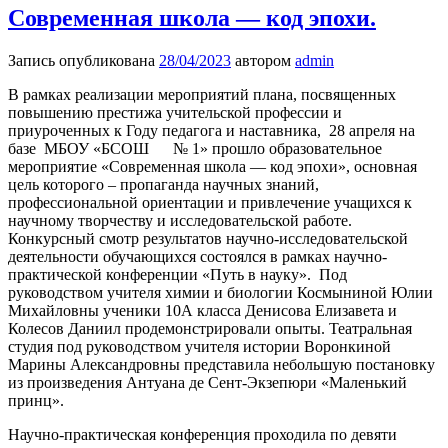
Современная школа — код эпохи.
Запись опубликована
28/04/2023
автором
admin
В рамках реализации мероприятий плана, посвященных
повышению престижа учительской профессии и
приуроченных к Году педагога и наставника, 28 апреля на
базе МБОУ «БСОШ № 1» прошло образовательное
мероприятие «Современная школа — код эпохи», основная
цель которого – пропаганда научных знаний,
профессиональной ориентации и привлечение учащихся к
научному творчеству и исследовательской работе.
Конкурсный смотр результатов научно-исследовательской
деятельности обучающихся состоялся в рамках научно-
практической конференции «Путь в науку». Под
руководством учителя химии и биологии Космыниной Юлии
Михайловны ученики 10А класса Денисова Елизавета и
Колесов Даниил продемонстрировали опыты. Театральная
студия под руководством учителя истории Воронкиной
Марины Александровны представила небольшую постановку
из произведения Антуана де Сент-Экзепюри «Маленький
принц».
Научно-практическая конференция проходила по девяти