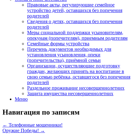
Правовые акты, регулирующие семейное
устройство детей, оставшихся без попечения
родителей
Сведения о детях, оставшихся без попечения
родителей
Меры социальной поддержки усыновителям,
опекунам (попечителям), приемным родителям
Семейные формы устройства
Перечень документов необходимых для
установления усыновления, опеки
(попечительства), приёмной семьи
Организации, осуществляющие подготовку
граждан, желающих принять на воспитание в
свою семью ребёнка, оставшегося без попечения
родителей
Раздельное проживание несовершеннолетних
Защита имущества несовершеннолетних
Меню
Навигация по записям
←
Телефонные мошенники!
Оружие Победы!
→