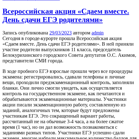
Всероссийская акция «Сдаем вместе.
День сдачи ЕГЭ родите­лями»
Запись опубликована
29/03/2023
автором
admin
Сегодня в городе-курорте прошла Всероссийская акция
«Сдаем вместе. День сдачи ЕГЭ родите­лями». В ней приняли
участие родители выпускников 11 класса, председатель
Белокурихинского городского Совета депутатов О.С. Акимов,
представители СМИ города.
В ходе пробного ЕГЭ взрослые прошли через все процедуры
экзамена: регистрировались, сдавали телефоны и личные
вещи, проходили предэкзаменационный контроль, заполняли
бланки. Они лично смогли уви­деть, как осуществляется
контроль на государственном экзамене, как печата­ются и
обрабатываются экзаменационные материалы. Участники
акции писали экзаменационную работу, составленную из
заданий, аналогичных тем, которые будут предложены
участникам ЕГЭ. Это сокращенный вариант работы,
рассчитанный не на обычные 3-4 часа, а на более сжатое
время (1 час), но он дал возможность познакомиться с
заданиями разных типов. Участники ЕГЭ успешно сдали
экзамен, многие набрали максимальное количество баллов для