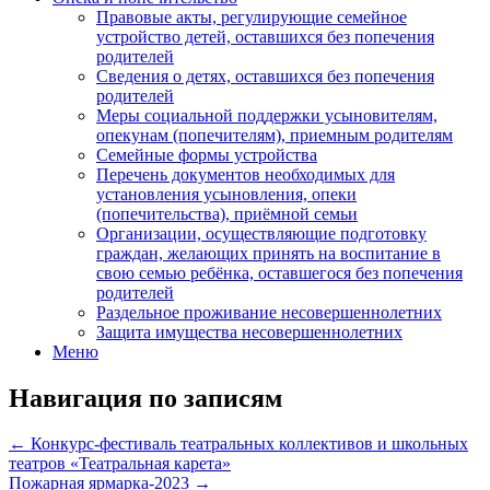
Правовые акты, регулирующие семейное
устройство детей, оставшихся без попечения
родителей
Сведения о детях, оставшихся без попечения
родителей
Меры социальной поддержки усыновителям,
опекунам (попечителям), приемным родителям
Семейные формы устройства
Перечень документов необходимых для
установления усыновления, опеки
(попечительства), приёмной семьи
Организации, осуществляющие подготовку
граждан, желающих принять на воспитание в
свою семью ребёнка, оставшегося без попечения
родителей
Раздельное проживание несовершеннолетних
Защита имущества несовершеннолетних
Меню
Навигация по записям
←
Конкурс-фестиваль театральных коллективов и школьных
театров «Театральная карета»
Пожарная ярмарка-2023
→