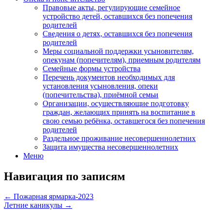
Правовые акты, регулирующие семейное
устройство детей, оставшихся без попечения
родителей
Сведения о детях, оставшихся без попечения
родителей
Меры социальной поддержки усыновителям,
опекунам (попечителям), приемным родителям
Семейные формы устройства
Перечень документов необходимых для
установления усыновления, опеки
(попечительства), приёмной семьи
Организации, осуществляющие подготовку
граждан, желающих принять на воспитание в
свою семью ребёнка, оставшегося без попечения
родителей
Раздельное проживание несовершеннолетних
Защита имущества несовершеннолетних
Меню
Навигация по записям
←
Пожарная ярмарка-2023
Летние каникулы
→